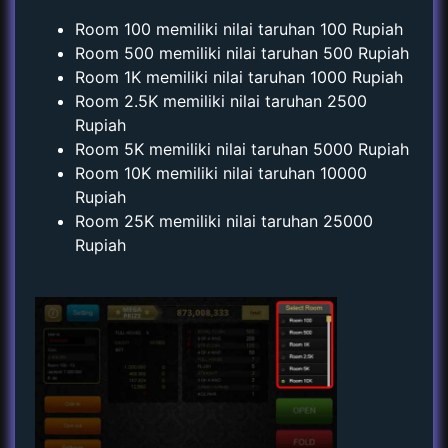
Room 100 memiliki nilai taruhan 100 Rupiah
Room 500 memiliki nilai taruhan 500 Rupiah
Room 1K memiliki nilai taruhan 1000 Rupiah
Room 2.5K memiliki nilai taruhan 2500
Rupiah
Room 5K memiliki nilai taruhan 5000 Rupiah
Room 10K memiliki nilai taruhan 10000
Rupiah
Room 25K memiliki nilai taruhan 25000
Rupiah