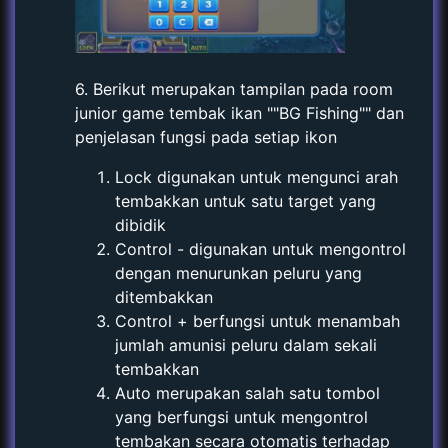
6. Berikut merupakan tampilan pada room
junior game tembak ikan ""BG Fishing"" dan
penjelasan fungsi pada setiap ikon
Lock digunakan untuk mengunci arah
tembakkan untuk satu target yang
dibidik
Control - digunakan untuk mengontrol
dengan menurunkan peluru yang
ditembakkan
Control + berfungsi untuk menambah
jumlah amunisi peluru dalam sekali
tembakkan
Auto merupakan salah satu tombol
yang berfungsi untuk mengontrol
tembakan secara otomatis terhadap