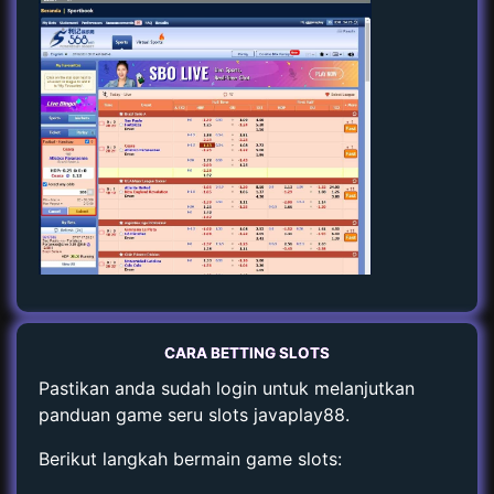
CARA BETTING SLOTS
Pastikan anda sudah login untuk melanjutkan
panduan game seru slots javaplay88.
Berikut langkah bermain game slots: