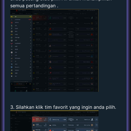
semua pertandingan .
3. Silahkan klik tim favorit yang ingin anda pilih.