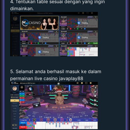
4. Tentukan table sesuai dengan yang ingin
dimainkan.
5. Selamat anda berhasil masuk ke dalam
permainan live casino javaplay88