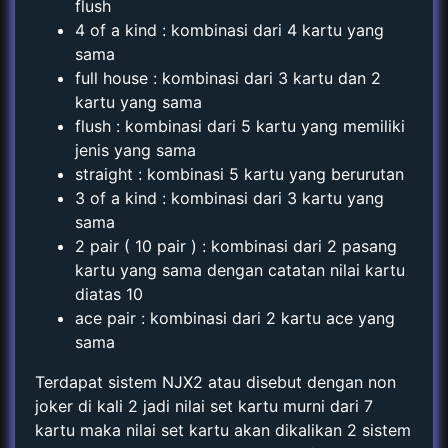
flush
4 of a kind : kombinasi dari 4 kartu yang
sama
full house : kombinasi dari 3 kartu dan 2
kartu yang sama
flush : kombinasi dari 5 kartu yang memiliki
jenis yang sama
straight : kombinasi 5 kartu yang berurutan
3 of a kind : kombinasi dari 3 kartu yang
sama
2 pair ( 10 pair ) : kombinasi dari 2 pasang
kartu yang sama dengan catatan nilai kartu
diatas 10
ace pair : kombinasi dari 2 kartu ace yang
sama
Terdapat sistem NJX2 atau disebut dengan non
joker di kali 2 jadi nilai set kartu murni dari 7
kartu maka nilai set kartu akan dikalikan 2 sistem