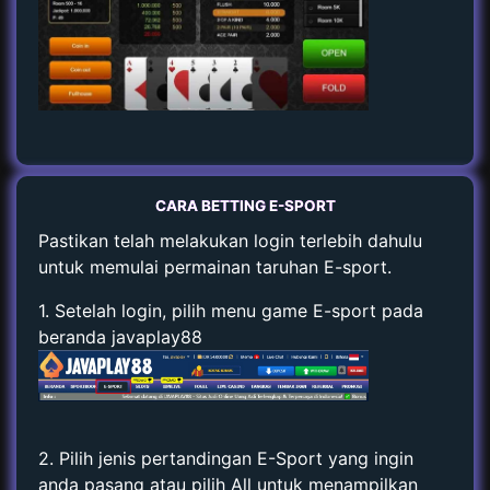
CARA BETTING E-SPORT
Pastikan telah melakukan login terlebih dahulu
untuk memulai permainan taruhan E-sport.
1. Setelah login, pilih menu game E-sport pada
beranda javaplay88
2. Pilih jenis pertandingan E-Sport yang ingin
anda pasang atau pilih All untuk menampilkan