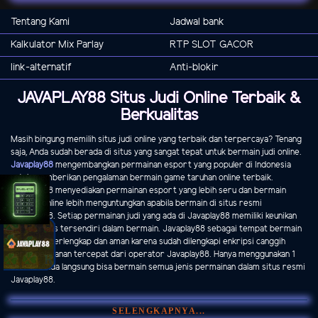
Tentang Kami
Jadwal bank
Kalkulator Mix Parlay
RTP SLOT GACOR
link-alternatif
Anti-blokir
JAVAPLAY88 Situs Judi Online Terbaik &
Berkualitas
Masih bingung memilih situs judi online yang terbaik dan terpercaya? Tenang
saja, Anda sudah berada di situs yang sangat tepat untuk bermain judi online.
Javaplay88
mengembangkan permainan esport yang populer di Indonesia
untuk memberikan pengalaman bermain game taruhan online terbaik.
Javaplay88 menyediakan permainan esport yang lebih seru dan bermain
taruhan online lebih menguntungkan apabila bermain di situs resmi
Javaplay88. Setiap permainan judi yang ada di Javaplay88 memiliki keunikan
serta grafis tersendiri dalam bermain. Javaplay88 sebagai tempat bermain
judi online terlengkap dan aman karena sudah dilengkapi enkripsi canggih
serta pelayanan tercepat dari operator Javaplay88. Hanya menggunakan 1
user ID Anda langsung bisa bermain semua jenis permainan dalam situs resmi
Javaplay88.
SELENGKAPNYA...