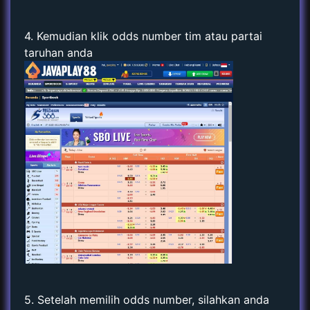
4. Kemudian klik odds number tim atau partai
taruhan anda
5. Setelah memilih odds number, silahkan anda