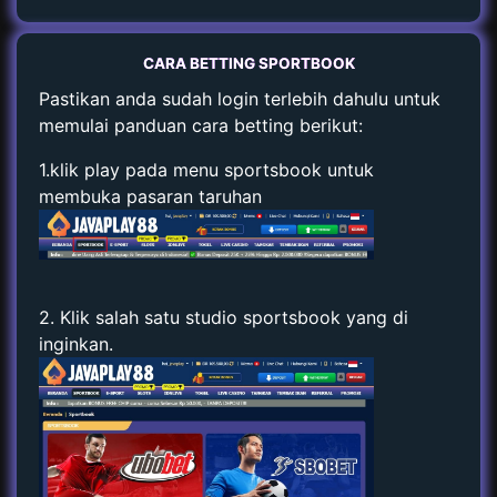
CARA BETTING SPORTBOOK
Pastikan anda sudah login terlebih dahulu untuk
memulai panduan cara betting berikut:
1.klik play pada menu sportsbook untuk
membuka pasaran taruhan
2. Klik salah satu studio sportsbook yang di
inginkan.