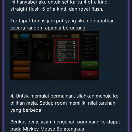
ini hanyaberlaku untuk set kartu 4 of a kind,
straight flush, 5 of a kind, dan royal flush.
Terdapat bonus jackpot yang akan didapatkan
secara random apabila beruntung
4. Untuk memulai permainan, silahkan menuju ke
pilihan meja. Setiap room memiliki nilai taruhan
yang berbeda
Berikut penjelasan mengenai room yang terdapat
pada Mickey Mouse Bolatangkas