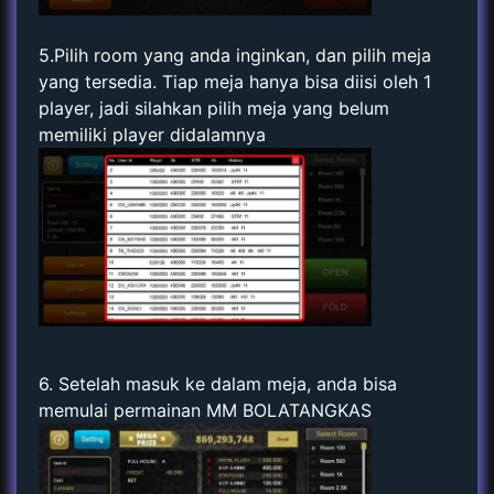
5.Pilih room yang anda inginkan, dan pilih meja
yang tersedia. Tiap meja hanya bisa diisi oleh 1
player, jadi silahkan pilih meja yang belum
memiliki player didalamnya
6. Setelah masuk ke dalam meja, anda bisa
memulai permainan MM BOLATANGKAS