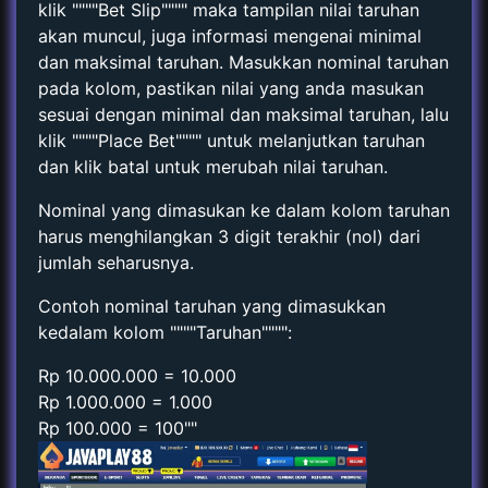
klik """"Bet Slip"""" maka tampilan nilai taruhan
akan muncul, juga informasi mengenai minimal
dan maksimal taruhan. Masukkan nominal taruhan
pada kolom, pastikan nilai yang anda masukan
sesuai dengan minimal dan maksimal taruhan, lalu
klik """"Place Bet"""" untuk melanjutkan taruhan
dan klik batal untuk merubah nilai taruhan.
Nominal yang dimasukan ke dalam kolom taruhan
harus menghilangkan 3 digit terakhir (nol) dari
jumlah seharusnya.
Contoh nominal taruhan yang dimasukkan
kedalam kolom """"Taruhan"""":
Rp 10.000.000 = 10.000
Rp 1.000.000 = 1.000
Rp 100.000 = 100""