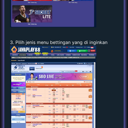
3. Pilih jenis menu bettingan yang di inginkan