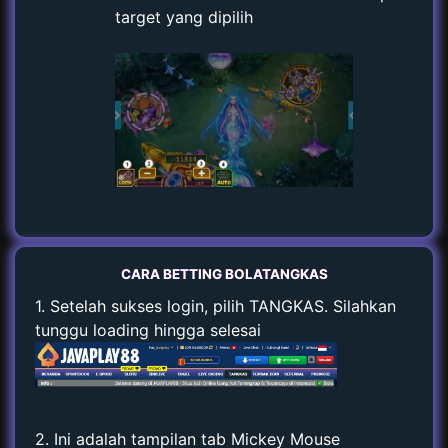
target yang dipilih
CARA BETTING BOLATANGKAS
1. Setelah sukses login, pilih TANGKAS. Silahkan
tunggu loading hingga selesai
2. Ini adalah tampilan tab Mickey Mouse