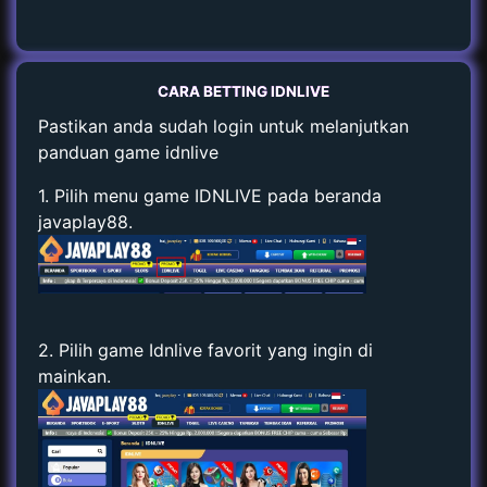
CARA BETTING IDNLIVE
Pastikan anda sudah login untuk melanjutkan
panduan game idnlive
1. Pilih menu game IDNLIVE pada beranda
javaplay88.
2. Pilih game Idnlive favorit yang ingin di
mainkan.