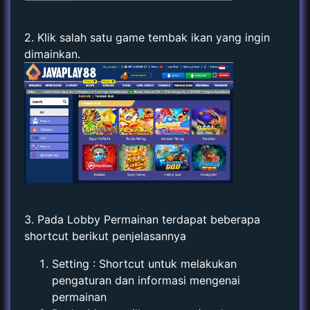
2. Klik salah satu game tembak ikan yang ingin
dimainkan.
3. Pada Lobby Permainan terdapat beberapa
shortcut berikut penjelasannya
Setting : Shortcut untuk melakukan
pengaturan dan informasi mengenai
permainan