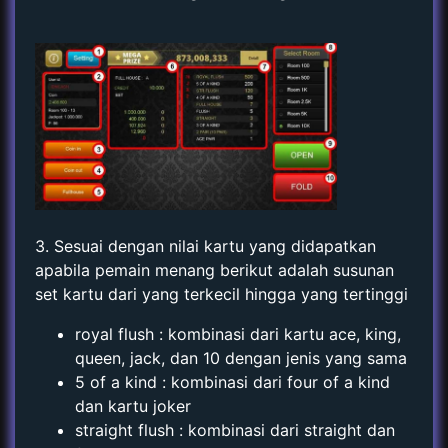
3. Sesuai dengan nilai kartu yang didapatkan
apabila pemain menang berikut adalah susunan
set kartu dari yang terkecil hingga yang tertinggi
royal flush : kombinasi dari kartu ace, king,
queen, jack, dan 10 dengan jenis yang sama
5 of a kind : kombinasi dari four of a kind
dan kartu joker
straight flush : kombinasi dari straight dan